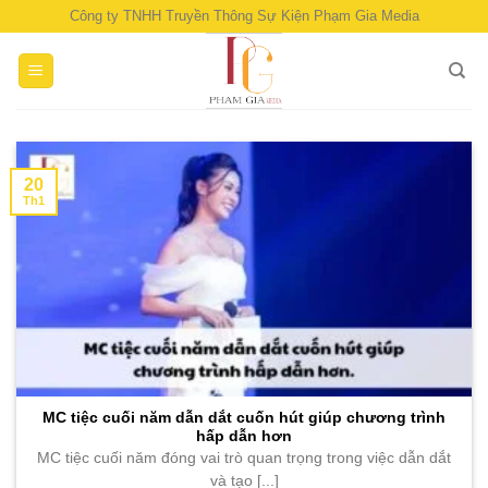
Skip
Công ty TNHH Truyền Thông Sự Kiện Phạm Gia Media
to
content
20
Th1
MC tiệc cuối năm dẫn dắt cuốn hút giúp chương trình
hấp dẫn hơn
MC tiệc cuối năm đóng vai trò quan trọng trong việc dẫn dắt
và tạo [...]