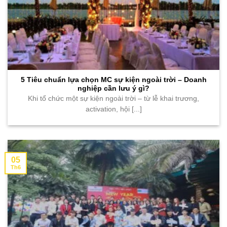
5 Tiêu chuẩn lựa chọn MC sự kiện ngoài trời – Doanh
nghiệp cần lưu ý gì?
Khi tổ chức một sự kiện ngoài trời – từ lễ khai trương,
activation, hội [...]
05
Th6