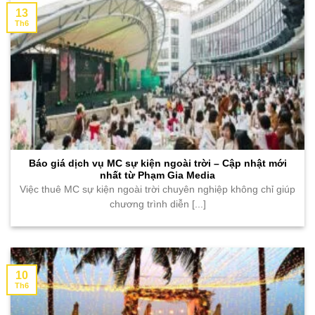
13
Th6
Báo giá dịch vụ MC sự kiện ngoài trời – Cập nhật mới
nhất từ Phạm Gia Media
Việc thuê MC sự kiện ngoài trời chuyên nghiệp không chỉ giúp
chương trình diễn [...]
10
Th6