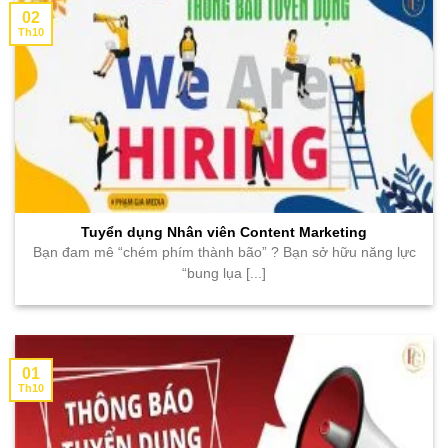
02
Th10
Tuyển dụng Nhân viên Content Marketing
Bạn đam mê “chém phím thành bão” ? Bạn sở hữu năng lực
“bung lụa [...]
01
Th10