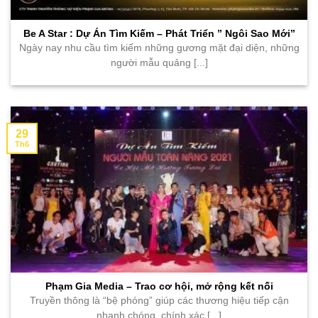
Be A Star : Dự Án Tìm Kiếm – Phát Triển ” Ngôi Sao Mới”
Ngày nay nhu cầu tìm kiếm những gương mặt đại diện, những
người mẫu quảng [...]
29
Th6
Phạm Gia Media – Trao cơ hội, mở rộng kết nối
Truyền thông là “bệ phóng” giúp các thương hiệu tiếp cận
nhanh chóng, chính xác [...]