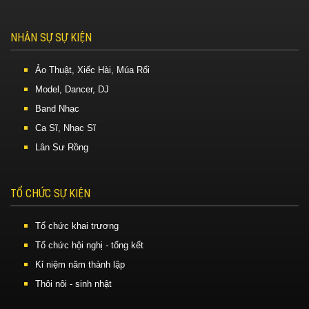
NHÂN SỰ SỰ KIỆN
Ảo Thuật, Xiếc Hài, Múa Rối
Model, Dancer, DJ
Band Nhạc
Ca Sĩ, Nhạc Sĩ
Lân Sư Rồng
TỔ CHỨC SỰ KIỆN
Tổ chức khai trương
Tổ chức hội nghị - tổng kết
Kỉ niệm năm thành lập
Thôi nôi - sinh nhật