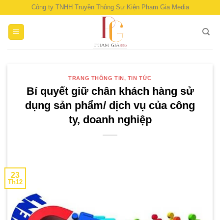
Skip
Công ty TNHH Truyền Thông Sự Kiện Phạm Gia Media
to
content
TRANG THÔNG TIN, TIN TỨC
Bí quyết giữ chân khách hàng sử
dụng sản phẩm/ dịch vụ của công
ty, doanh nghiệp
23
Th12