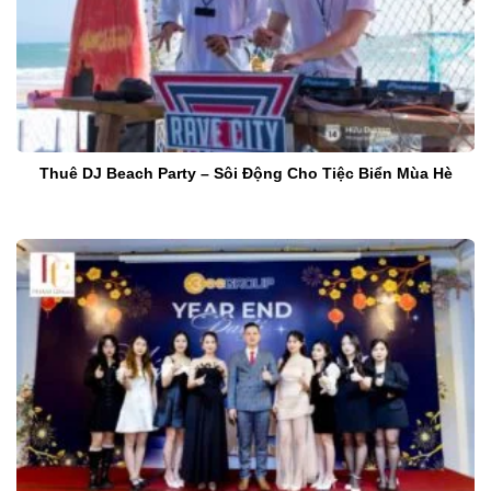
Thuê DJ Beach Party – Sôi Động Cho Tiệc Biển Mùa Hè