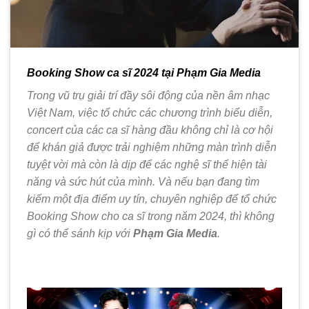
Booking Show ca sĩ 2024 tại Phạm Gia Media
Trong vũ trụ giải trí đầy sôi động của nền âm nhạc
Việt Nam, việc tổ chức các chương trình biểu diễn,
concert của các ca sĩ hàng đầu không chỉ là cơ hội
để khán giả được trải nghiệm những màn trình diễn
tuyệt vời mà còn là dịp để các nghệ sĩ thể hiện tài
năng và sức hút của mình. Và nếu bạn đang tìm
kiếm một địa điểm uy tín, chuyên nghiệp để tổ chức
Booking Show cho ca sĩ trong năm 2024, thì không
gì có thể sánh kịp với
Phạm Gia Media
.