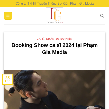
Skip
Công ty TNHH Truyền Thông Sự Kiện Phạm Gia Media
to
content
CA SĨ
,
NHÂN SỰ SỰ KIỆN
Booking Show ca sĩ 2024 tại Phạm
Gia Media
28
Th3