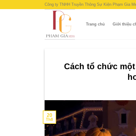
Skip
Công ty TNHH Truyền Thông Sự Kiện Phạm Gia Me
to
content
Trang chủ
Giới thiệu 
Cách tổ chức một
h
20
Th8