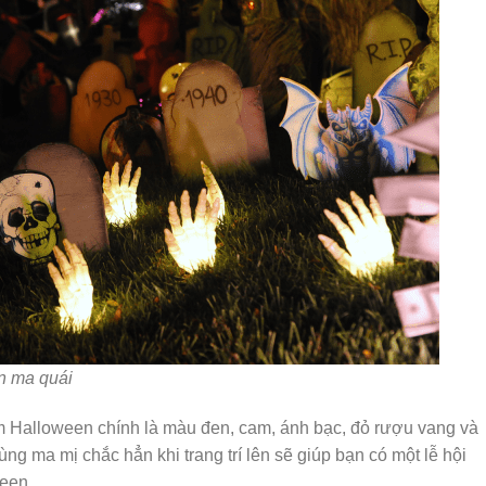
n ma quái
 Halloween chính là màu đen, cam, ánh bạc, đỏ rượu vang và
ng ma mị chắc hẳn khi trang trí lên sẽ giúp bạn có một lễ hội
een.