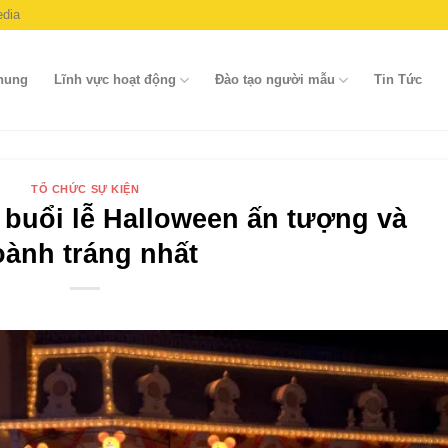
dia
chung
Lĩnh vực hoạt động
Đào tạo người mẫu
Tin Tức
TỔ CHỨC SỰ KIỆN
 buổi lễ Halloween ấn tượng và
oành tráng nhất