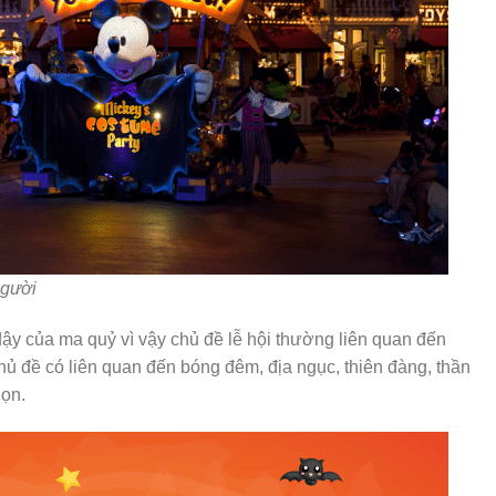
người
dậy của ma quỷ vì vậy chủ đề lễ hội thường liên quan đến
ủ đề có liên quan đến bóng đêm, địa ngục, thiên đàng, thần
ọn.