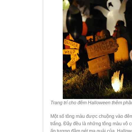
Trang trí cho đêm Halloween thêm phầ
Một số tông màu được chuộng vào đêm
trắng. Đây đều là những tông màu vô cù
ấn tượng đậm nét ma quái của Hallow