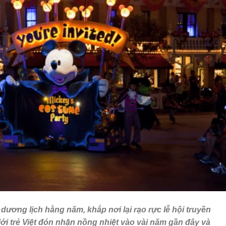
 dương lịch hằng năm, khắp nơi lại rạo rực lễ hội truyền
i trẻ Việt đón nhận nồng nhiệt vào vài năm gần đây và