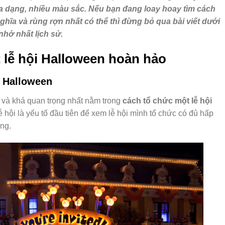
đa dạng, nhiều màu sắc. Nếu bạn đang loay hoay tìm cách
hĩa và rùng rợn nhất có thể thì đừng bỏ qua bài viết dưới
hớ nhất lịch sử.
 lễ hội Halloween hoàn hảo
i Halloween
n và khá quan trọng nhất nằm trong
cách tổ chức một lễ hội
hội là yếu tố đầu tiên để xem lễ hội mình tổ chức có đủ hấp
ng.