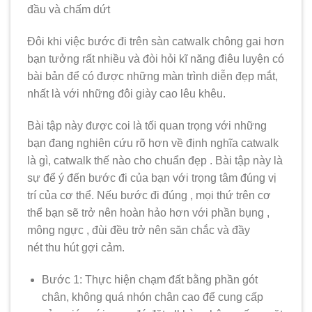
đầu và chấm dứt
Đôi khi việc bước đi trên sàn catwalk chông gai hơn
bạn tưởng rất nhiều và đòi hỏi kĩ năng điêu luyện có
bài bản để có được những màn trình diễn đẹp mắt,
nhất là với những đôi giày cao lêu khêu.
Bài tập này được coi là tối quan trọng với những
bạn đang nghiên cứu rõ hơn về định nghĩa catwalk
là gì, catwalk thế nào cho chuẩn đẹp . Bài tập này là
sự để ý đến bước đi của bạn với trọng tâm đúng vị
trí của cơ thể. Nếu bước đi đúng , mọi thứ trên cơ
thể bạn sẽ trở nên hoàn hảo hơn với phần bụng ,
mông ngực , đùi đều trở nên săn chắc và đầy
nét thu hút gợi cảm.
Bước 1: Thực hiện chạm đất bằng phần gót
chân, không quá nhón chân cao để cung cấp