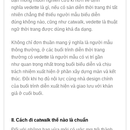
bạn mong muốn nghiên cứu kĩ hơn về định
nghĩa vedette là gì, nếu có sàn diễn thời trang thì tất
nhiên chẳng thể thiếu người mẫu biểu diễn
đúng không nào, cũng như catwalk, vedette là thuật
ngữ thời trang được dùng khá đa dạng.
Không chỉ đơn thuần mang ý nghĩa là người mẫu
thông thường, ở các buổi trình diễn thời trang
thường có vedette là người mẫu có vị trí gần
như quan trọng nhất trong buổi biểu diễn và chịu
trách nhiệm xuất hiện ở phần xây dựng màn và kết
thúc. Đôi khi họ đủ nội lực cùng nhà design chính
của buổi trình diễn xuất hiện và giao lưu với khán
giả ở cuối buổi.
II. Cách đi catwalk thế nào là chuẩn
Đối với những bạn vừa mới có ước mơ trở thành