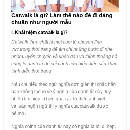
Catwalk là gì? Làm thế nào để đi dáng
chuẩn như người mẫu
I. Khái niệm catwalk là gì?
Catwalk thực chất là một cụm từ chuyên lĩnh
vực trong thời trang để ám chỉ những bước đi nhẹ
nhõm, uyển chuyển và khéo dẫn và thỉnh thoảng nó
cũng là danh từ để chỉ cánh cửa biểu diễn sấn khấu
trình diễn thời trang
Nếu chỉ hiểu theo ngữ nghĩa đơn giản thì chắc hẳn
bạn không thể rõ về ý nghĩa của danh từ này, tuy
nhiên tìm hiểu kĩ hơn qua các từ điển anh việt
và luận ngôn ngữ thì ý nghĩa của catwalk được
hé mở.
Nghĩa chính của danh từ này có nghĩa là lối đi hẹp,