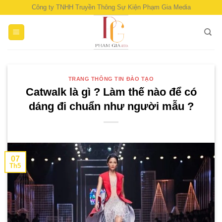
Skip
Công ty TNHH Truyền Thông Sự Kiện Phạm Gia Media
to
content
TRANG THÔNG TIN ĐÀO TẠO
Catwalk là gì ? Làm thế nào để có
dáng đi chuẩn như người mẫu ?
07
Th5