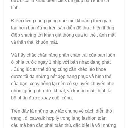
được coi là khâu điểm click để giúp bạn khoe cá
tính.
Điểm dừng cũng giống như một khoảng thời gian
lâu hơn bạn đứng trên sàn diễn để thực hiện thông
điệp sharing tới khán giả thông qua tư thế , ánh mắt
và thần thái khuôn mặt.
Và hãy chắc chắn rằng phần chân trái của bạn luôn
ở phía trước ngay 1 nhịp với bản nhạc đang phát
. Cùng lúc tư thế dừng cũng cần khéo léo khoe
được tối đa những nét đẹp trang phục và hình thể
của bạn, xoay hông lại nên có sự uyển chuyển nhẹ
nhõm giống như dứt khoát, và khuôn mặt chính là
bộ phận được xoay cuối cùng.
Trên đây là những quy tắc chung về cách diễn thời
trang , đi catwalk hợp lý trong làng fashion toàn
cầu mà bạn cần phải tuân thủ, đặc biệt là vỡi những