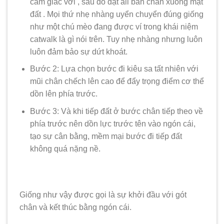
cảm giác với , sau đó đặt all bàn chân xuống mặt
đất . Mọi thứ nhẹ nhàng uyển chuyển đúng giống
như một chú mèo đang được ví trong khái niệm
catwalk là gì nói trên. Tuy nhẹ nhàng nhưng luôn
luôn đảm bảo sự dứt khoát.
Bước 2: Lựa chọn bước đi kiêu sa tất nhiên với
mũi chân chếch lên cao để đẩy trọng điểm cơ thể
dồn lên phía trước.
Bước 3: Và khi tiếp đất ở bước chân tiếp theo về
phía trước nên dồn lực trước tên vào ngón cái,
tạo sự cân bằng, mềm mại bước đi tiếp đất
không quá nặng nề.
Giống như vậy được gọi là sự khởi đầu với gót
chân và kết thúc bằng ngón cái.