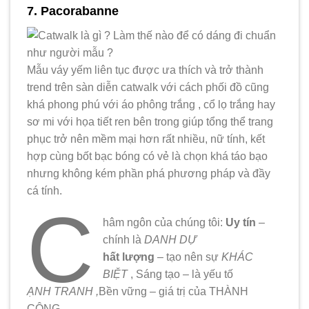
7. Pacorabanne
Mẫu váy yếm liên tục được ưa thích và trở thành
trend trên sàn diễn catwalk với cách phối đồ cũng
khá phong phú với áo phông trắng , cổ lọ trắng hay
sơ mi với họa tiết ren bên trong giúp tổng thể trang
phục trở nên mềm mại hơn rất nhiều, nữ tính, kết
hợp cùng bốt bạc bóng có vẻ là chọn khá táo bạo
nhưng không kém phần phá phương pháp và đầy
cá tính.
C
hâm ngôn của chúng tôi:
Uy tín
–
chính là
DANH DỰ
hất lượng
– tạo nên sự
KHÁC
BIỆT
, Sáng tạo – là yếu tố
ẠNH TRANH ,
Bền vững – giá trị của THÀNH
CÔNG