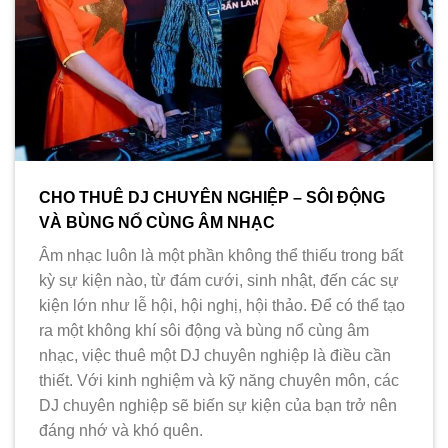
CHO THUÊ DJ CHUYÊN NGHIỆP – SÔI ĐỘNG
VÀ BÙNG NỔ CÙNG ÂM NHẠC
Âm nhạc luôn là một phần không thể thiếu trong bất
kỳ sự kiện nào, từ đám cưới, sinh nhật, đến các sự
kiện lớn như lễ hội, hội nghị, hội thảo. Để có thể tạo
ra một không khí sôi động và bùng nổ cùng âm
nhạc, việc thuê một DJ chuyên nghiệp là điều cần
thiết. Với kinh nghiệm và kỹ năng chuyên môn, các
DJ chuyên nghiệp sẽ biến sự kiện của bạn trở nên
đáng nhớ và khó quên.