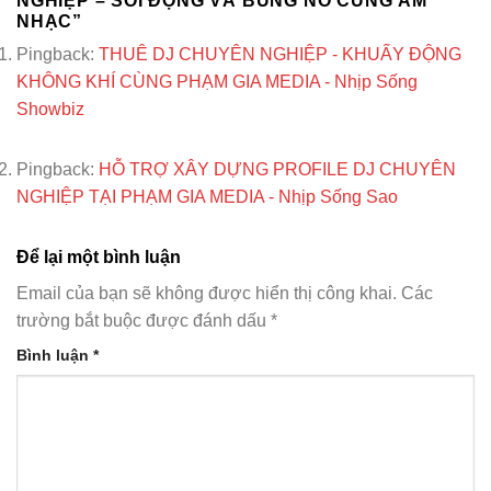
NGHIỆP – SÔI ĐỘNG VÀ BÙNG NỔ CÙNG ÂM
NHẠC
”
Pingback:
THUÊ DJ CHUYÊN NGHIỆP - KHUẤY ĐỘNG
KHÔNG KHÍ CÙNG PHẠM GIA MEDIA - Nhịp Sống
Showbiz
Pingback:
HỖ TRỢ XÂY DỰNG PROFILE DJ CHUYÊN
NGHIỆP TẠI PHẠM GIA MEDIA - Nhịp Sống Sao
Để lại một bình luận
Email của bạn sẽ không được hiển thị công khai.
Các
trường bắt buộc được đánh dấu
*
Bình luận
*