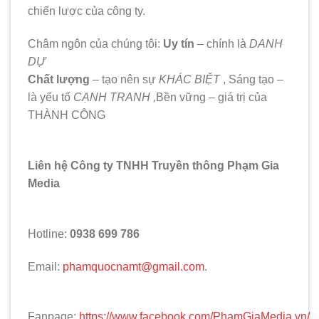
chiến lược của công ty.
Châm ngôn của chúng tôi:
Uy tín
– chính là
DANH
DỰ
Chất lượng
– tạo nên sự
KHÁC BIỆT
, Sáng tạo –
là yếu tố
CẠNH TRANH ,
Bền vững – giá trị của
THÀNH CÔNG
Liên hệ Công ty TNHH Truyền thông Phạm Gia
Media
Hotline:
0938 699 786
Email:
phamquocnamt@gmail.com
.
Fanpage:
https://www.facebook.com/PhamGiaMedia.vn/