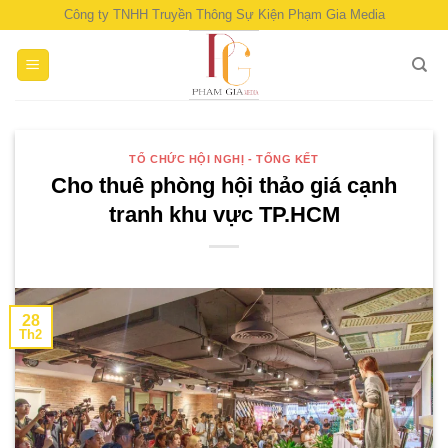
Skip
Công ty TNHH Truyền Thông Sự Kiện Phạm Gia Media
to
content
TỔ CHỨC HỘI NGHỊ - TỔNG KẾT
Cho thuê phòng hội thảo giá cạnh
tranh khu vực TP.HCM
28
Th2