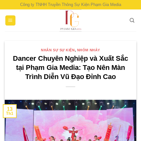
Skip
Công ty TNHH Truyền Thông Sự Kiện Phạm Gia Media
to
content
NHÂN SỰ SỰ KIỆN
,
NHÓM NHẢY
Dancer Chuyên Nghiệp và Xuất Sắc
tại Phạm Gia Media: Tạo Nên Màn
Trình Diễn Vũ Đạo Đỉnh Cao
13
Th1