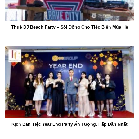
Thuê DJ Beach Party – Sôi Động Cho Tiệc Biển Mùa Hè
Kịch Bản Tiệc Year End Party Ấn Tượng, Hấp Dẫn Nhất