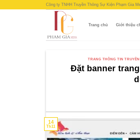
Skip
Công ty TNHH Truyền Thông Sự Kiện Phạm Gia Me
to
content
Trang chủ
Giới thiệu 
TRANG THÔNG TIN TRUYỀ
Đặt banner tran
d
14
Th11