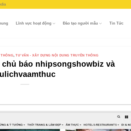
dia
chung
Lĩnh vực hoạt động
Đào tạo người mẫu
Tin Tức
N THÔNG
,
TƯ VẤN - XÂY DỰNG NỘI DUNG TRUYỀN THÔNG
g chủ báo nhipsongshowbiz và
ulichvaamthuc