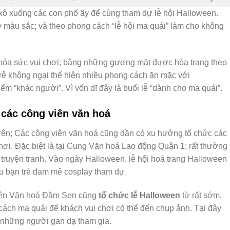
xô xuống các con phố ấy để cùng tham dự lễ hội Halloween.
 màu sắc; và theo phong cách “lễ hội ma quái” làm cho không
thỏa sức vui chơi; bằng những gương mặt được hóa trang theo
trẻ không ngại thể hiện nhiều phong cách ăn mặc với
điểm “khác người”. Vì vốn dĩ đây là buổi lễ “dành cho ma quái”.
 các công viên văn hoá
trên; Các công viên văn hoá cũng dần có xu hướng tổ chức các
hơi. Đặc biệt là tại Cung Văn hoá Lao động Quận 1; rất thường
t truyện tranh. Vào ngày Halloween, lễ hội hoá trang Halloween
ều bạn trẻ đam mê cosplay tham dự.
viên Văn hoá Đầm Sen cũng
tổ chức lễ Halloween
từ rất sớm.
cách ma quái để khách vui chơi có thể đến chụp ảnh. Tại đây
 những người gan dạ tham gia.