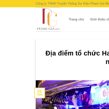
Skip
Công ty TNHH Truyền Thông Sự Kiện Phạm Gia Me
to
content
Trang chủ
Giới thiệu 
Địa điểm tổ chức H
01
Th9