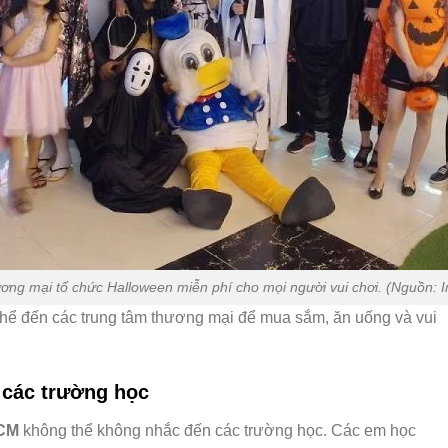
ơng mại tổ chức Halloween miễn phí cho mọi người vui chơi. (Nguồn: I
thể đến các trung tâm thương mại để mua sắm, ăn uống và vui
i các trường học
HCM
không thể không nhắc đến các trường học. Các em học