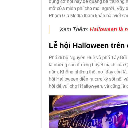
dụng cơ hội này để quảng bá thương 
mở cửa miễn phí cho mọi người. Vậy 
Phạm Gia Media tham khảo bài viết sa
Xem Thêm:
Halloween là 
Lễ hội Halloween trê
Phố đi bộ Nguyễn Huệ và phố Tây Bùi
là những con đường huyết mạch của Quậ
năm. Không những thế, nơi đây còn là 
hội Halloween diễn ra cực kỳ sôi nổi và
hội để vui chơi Halloween, và cũng là 