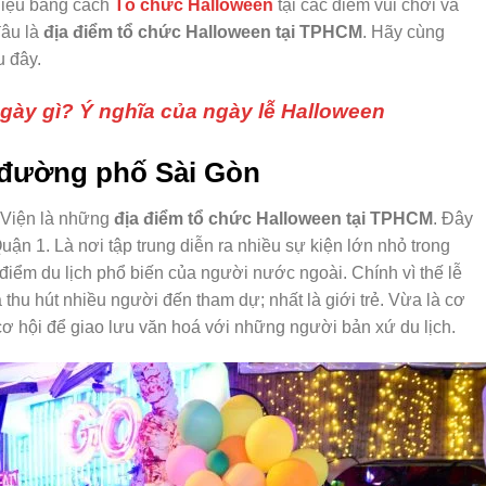
hiệu bằng cách
Tổ chức Halloween
tại các điểm vui chơi và
đâu là
địa điểm tổ chức Halloween tại TPHCM
. Hãy cùng
u đây.
ngày gì? Ý nghĩa của ngày lễ Halloween
n đường phố Sài Gòn
 Viện là những
địa điểm tổ chức Halloween tại TPHCM
. Đây
n 1. Là nơi tập trung diễn ra nhiều sự kiện lớn nhỏ trong
điểm du lịch phổ biến của người nước ngoài. Chính vì thế lễ
 thu hút nhiều người đến tham dự; nhất là giới trẻ. Vừa là cơ
cơ hội để giao lưu văn hoá với những người bản xứ du lịch.