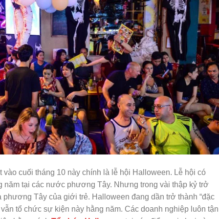
vào cuối tháng 10 này chính là lễ hội Halloween. Lễ hội có
ằng năm tại các nước phương Tây. Nhưng trong vài thập kỷ trở
óa phương Tây của giới trẻ. Halloween đang dần trở thành “đặc
 vẫn tổ chức sự kiện này hằng năm. Các doanh nghiệp luôn tận