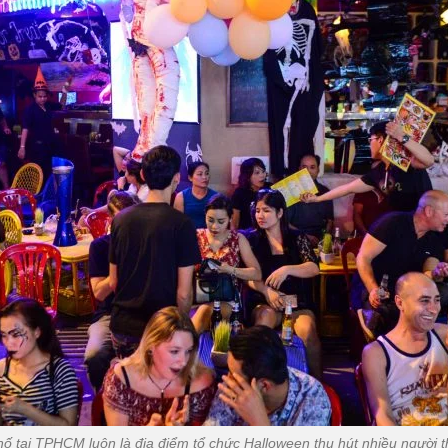
ố tại TPHCM luôn là địa điểm tổ chức Halloween thu hút nhiều người t