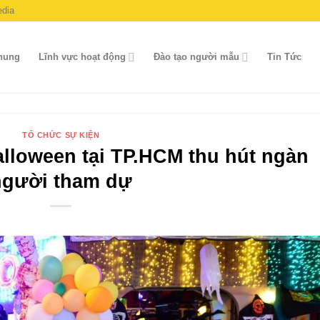
dia
chung
Lĩnh vực hoạt động
Đào tạo người mẫu
Tin Tức
TỔ CHỨC SỰ KIỆN
alloween tại TP.HCM thu hút ngàn
người tham dự