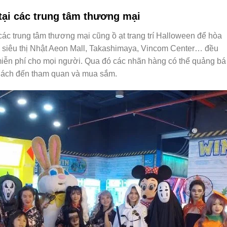
tại các trung tâm thương mại
c trung tâm thương mại cũng ồ ạt trang trí Halloween để hòa
ư siêu thị Nhật Aeon Mall, Takashimaya, Vincom Center… đều
miễn phí cho mọi người. Qua đó các nhãn hàng có thể quảng bá
khách đến tham quan và mua sắm.