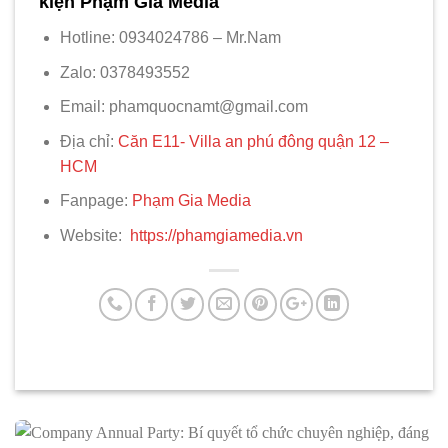
kiện Phạm Gia Media
Hotline: 0934024786 – Mr.Nam
Zalo: 0378493552
Email: phamquocnamt@gmail.com
Địa chỉ:
Căn E11- Villa an phú đông quận 12 –
HCM
Fanpage:
Phạm Gia Media
Website:
https://phamgiamedia.vn