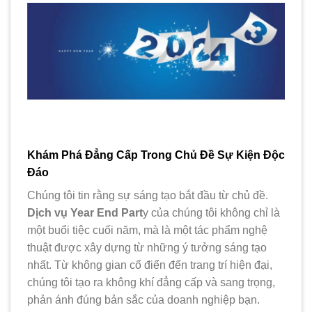
Khám Phá Đẳng Cấp Trong Chủ Đề Sự Kiện Độc
Đáo
Chúng tôi tin rằng sự sáng tạo bắt đầu từ chủ đề.
Dịch vụ Year End Part
y của chúng tôi không chỉ là
một buổi tiệc cuối năm, mà là một tác phẩm nghệ
thuật được xây dựng từ những ý tưởng sáng tạo
nhất. Từ không gian cổ điển đến trang trí hiện đại,
chúng tôi tạo ra không khí đẳng cấp và sang trọng,
phản ánh đúng bản sắc của doanh nghiệp bạn.