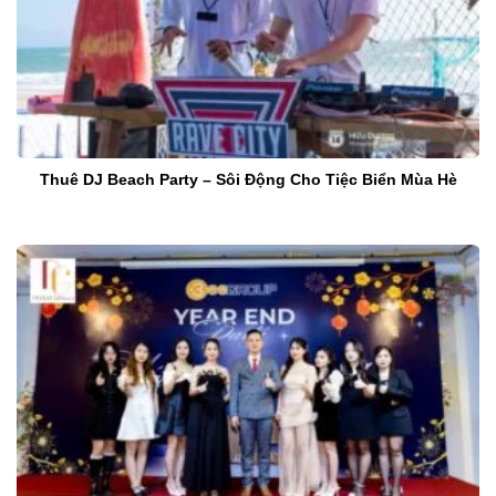
Thuê DJ Beach Party – Sôi Động Cho Tiệc Biển Mùa Hè