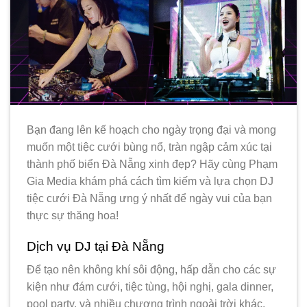
Bạn đang lên kế hoạch cho ngày trọng đại và mong
muốn một tiệc cưới bùng nổ, tràn ngập cảm xúc tại
thành phố biển Đà Nẵng xinh đẹp? Hãy cùng Phạm
Gia Media khám phá cách tìm kiếm và lựa chọn DJ
tiệc cưới Đà Nẵng ưng ý nhất để ngày vui của bạn
thực sự thăng hoa!
Dịch vụ DJ tại Đà Nẵng
Để tạo nên không khí sôi động, hấp dẫn cho các sự
kiện như đám cưới, tiệc tùng, hội nghị, gala dinner,
pool party, và nhiều chương trình ngoài trời khác.