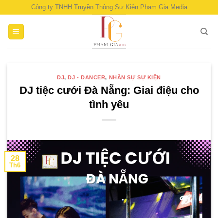
Skip
Công ty TNHH Truyền Thông Sự Kiện Phạm Gia Media
to
content
DJ
,
DJ - DANCER
,
NHÂN SỰ SỰ KIỆN
DJ tiệc cưới Đà Nẵng: Giai điệu cho
tình yêu
28
Th6