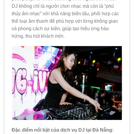
DJ không chỉ là người chơi nhạc mà còn là “
phù
thủy âm nhạc
” với khả năng biến tấu, phối hợp các
thể loại âm thanh để phù hợp với từng không gian
và phong cách sự kiện, giúp tạo hiệu ứng hào
hứng, thu hút khách mời.
Đặc điểm nổi bật của dịch vụ DJ tại Đà Nẵng: