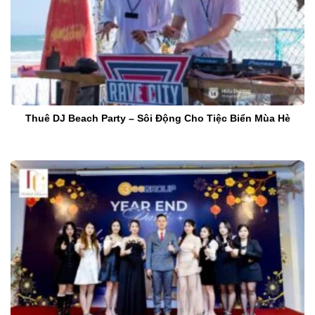
Thuê DJ Beach Party – Sôi Động Cho Tiệc Biển Mùa Hè