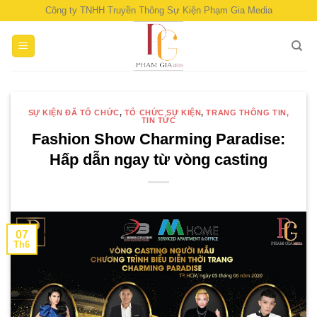
Skip
Công ty TNHH Truyền Thông Sự Kiện Phạm Gia Media
to
content
SỰ KIỆN ĐÃ TỔ CHỨC
,
TỔ CHỨC SỰ KIỆN
,
TRANG THÔNG TIN,
TIN TỨC
Fashion Show Charming Paradise:
Hấp dẫn ngay từ vòng casting
07
Th6