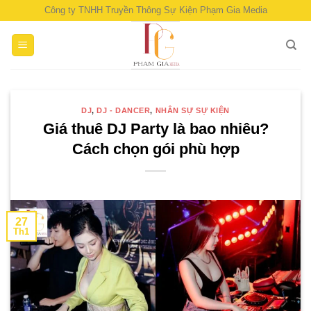
Skip
Công ty TNHH Truyền Thông Sự Kiện Phạm Gia Media
to
content
DJ
,
DJ - DANCER
,
NHÂN SỰ SỰ KIỆN
Giá thuê DJ Party là bao nhiêu?
Cách chọn gói phù hợp
27
Th1