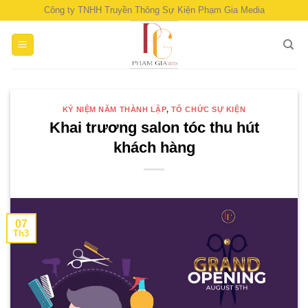
Skip
Công ty TNHH Truyền Thông Sự Kiện Phạm Gia Media
to
content
KỶ NIỆM NĂM THÀNH LẬP
,
TỔ CHỨC SỰ KIỆN
Khai trương salon tóc thu hút
khách hàng
07
Th3