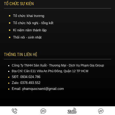
TỔ CHỨC SỰ KIỆN
Tổ chức khai trương
Tổ chức hội nghị - tổng kết
Kỉ niệm năm thành lập
Thôi nôi - sinh nhật
THÔNG TIN LIÊN HỆ
Công Ty TNHH Sản Xuất - Thương Mại - Dịch Vụ Phạm Gia Group
Địa Chỉ: Căn E11 Villa An Phú Đông, Quận 12 TP HCM
SĐT: 0934.024.786
Zalo: 0378.493.552
Email: phamquocnamt@gmail.com
Công Ty TNHH Truyền Thông Sự Kiện Phạm Gia Media