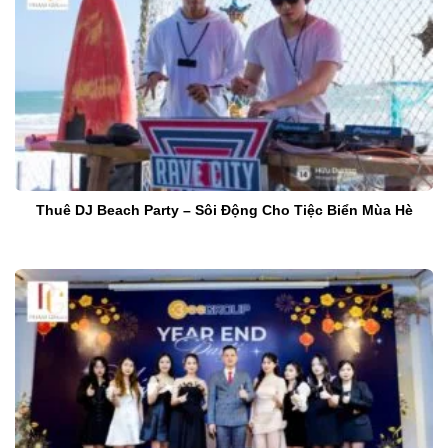
Thuê DJ Beach Party – Sôi Động Cho Tiệc Biển Mùa Hè