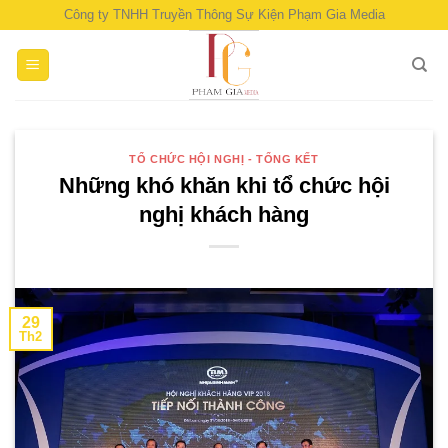
Skip
Công ty TNHH Truyền Thông Sự Kiện Phạm Gia Media
to
content
TỔ CHỨC HỘI NGHỊ - TỔNG KẾT
Những khó khăn khi tổ chức hội
nghị khách hàng
29
Th2