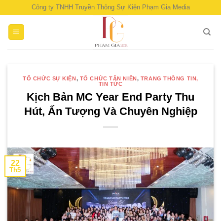
Skip
Công ty TNHH Truyền Thông Sự Kiện Phạm Gia Media
to
content
TỔ CHỨC SỰ KIỆN
,
TỔ CHỨC TÂN NIÊN
,
TRANG THÔNG TIN,
TIN TỨC
Kịch Bản MC Year End Party Thu
Hút, Ấn Tượng Và Chuyên Nghiệp
22
Th5