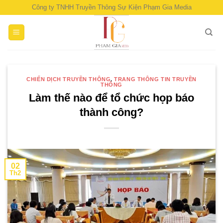
Skip
Công ty TNHH Truyền Thông Sự Kiện Phạm Gia Media
to
content
CHIẾN DỊCH TRUYỀN THÔNG
,
TRANG THÔNG TIN TRUYỀN
THÔNG
Làm thế nào để tổ chức họp báo
thành công?
02
Th2