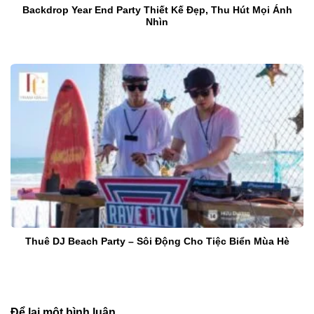
Backdrop Year End Party Thiết Kế Đẹp, Thu Hút Mọi Ánh
Nhìn
Thuê DJ Beach Party – Sôi Động Cho Tiệc Biển Mùa Hè
Để lại một bình luận