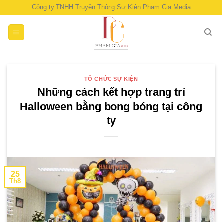
Skip
Công ty TNHH Truyền Thông Sự Kiện Phạm Gia Media
to
content
TỔ CHỨC SỰ KIỆN
Những cách kết hợp trang trí
Halloween bằng bong bóng tại công
ty
25
Th8