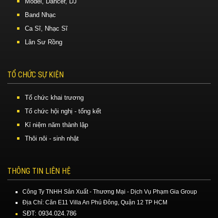
Model, Dancer, DJ
Band Nhạc
Ca Sĩ, Nhạc Sĩ
Lân Sư Rồng
TỔ CHỨC SỰ KIỆN
Tổ chức khai trương
Tổ chức hội nghị - tổng kết
Kỉ niệm năm thành lập
Thôi nôi - sinh nhật
THÔNG TIN LIÊN HỆ
Công Ty TNHH Sản Xuất - Thương Mại - Dịch Vụ Phạm Gia Group
Địa Chỉ: Căn E11 Villa An Phú Đông, Quận 12 TP HCM
SĐT: 0934.024.786