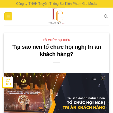
Skip
Công ty TNHH Truyền Thông Sự Kiện Phạm Gia Media
to
content
TỔ CHỨC SỰ KIỆN
Tại sao nên tổ chức hội nghị tri ân
khách hàng?
27
Th11