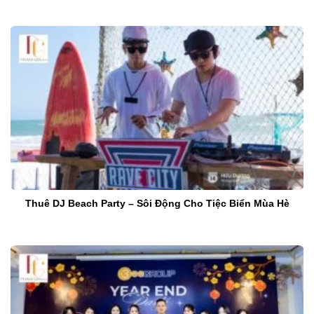
Thuê DJ Beach Party – Sôi Động Cho Tiệc Biển Mùa Hè