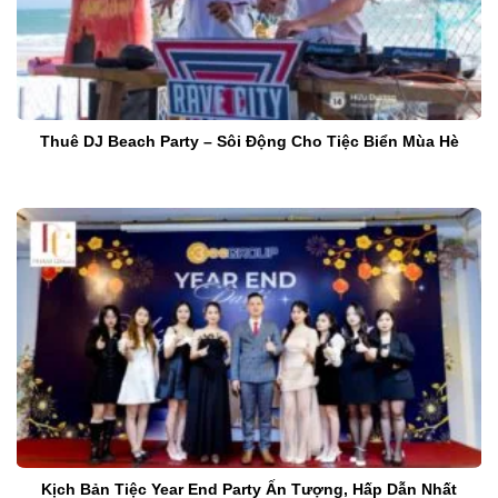
Thuê DJ Beach Party – Sôi Động Cho Tiệc Biển Mùa Hè
Kịch Bản Tiệc Year End Party Ấn Tượng, Hấp Dẫn Nhất