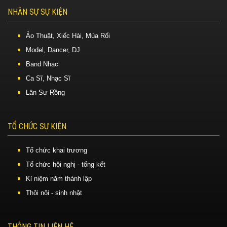
NHÂN SỰ SỰ KIỆN
Ảo Thuật, Xiếc Hài, Múa Rối
Model, Dancer, DJ
Band Nhạc
Ca Sĩ, Nhạc Sĩ
Lân Sư Rồng
TỔ CHỨC SỰ KIỆN
Tổ chức khai trương
Tổ chức hội nghị - tổng kết
Kỉ niệm năm thành lập
Thôi nôi - sinh nhật
THÔNG TIN LIÊN HỆ