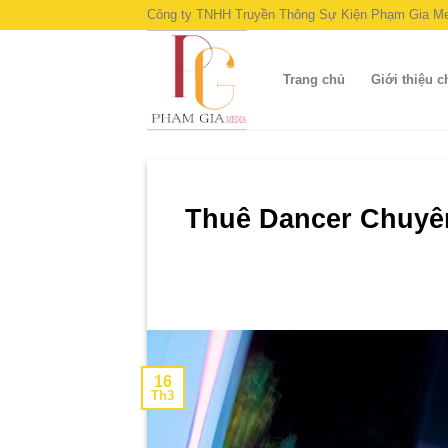
Skip
Công ty TNHH Truyền Thông Sự Kiện Phạm Gia Me
to
content
Trang chủ
Giới thiệu 
Thuê Dancer Chuyê
16
Th3