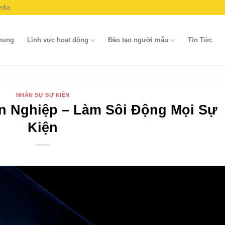
dia
chung
Lĩnh vực hoạt động
Đào tạo người mẫu
Tin Tức
NHÂN SỰ SỰ KIỆN
n Nghiệp – Làm Sôi Động Mọi Sự
Kiện