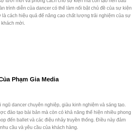
sự tươi mới và phong cách cho sự kiện mà còn tạo nên bầu
 trình diễn của dancer có thể làm nổi bật chủ đề của sự kiện
y là cách hiệu quả để nâng cao chất lượng trải nghiệm của sự
o khách mời.
 Của Phạm Gia Media
 ngũ dancer chuyên nghiệp, giàu kinh nghiệm và sáng tạo.
ược đào tạo bài bản mà còn có khả năng thể hiện nhiều phong
hop đến ballet và các điệu nhảy truyền thống. Điều này đảm
 nhu cầu và yêu cầu của khách hàng.