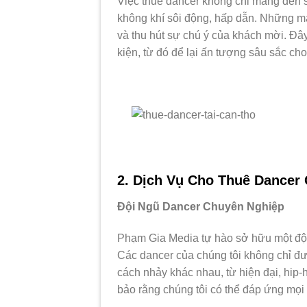
Việc thuê dancer không chỉ mang đến 
không khí sôi động, hấp dẫn. Những màn
và thu hút sự chú ý của khách mời. Đâ
kiện, từ đó để lại ấn tượng sâu sắc ch
2. Dịch Vụ Cho Thuê Dancer
Đội Ngũ Dancer Chuyên Nghiệp
Phạm Gia Media tự hào sở hữu một đội
Các dancer của chúng tôi không chỉ đ
cách nhảy khác nhau, từ hiện đại, hip-
bảo rằng chúng tôi có thể đáp ứng mọi