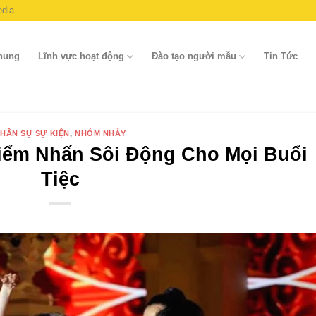
dia
chung
Lĩnh vực hoạt động
Đào tạo người mẫu
Tin Tức
HÂN SỰ SỰ KIỆN
,
NHÓM NHẢY
iểm Nhấn Sôi Động Cho Mọi Buổi
Tiệc