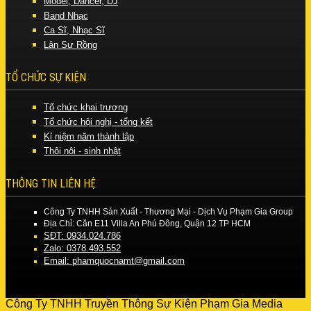
Model, Dancer, DJ
Band Nhạc
Ca Sĩ, Nhạc Sĩ
Lân Sư Rồng
TỔ CHỨC SỰ KIỆN
Tổ chức khai trương
Tổ chức hội nghị - tổng kết
Kỉ niệm năm thành lập
Thôi nôi - sinh nhật
THÔNG TIN LIÊN HỆ
Công Ty TNHH Sản Xuất - Thương Mại - Dịch Vụ Phạm Gia Group
Địa Chỉ: Căn E11 Villa An Phú Đông, Quận 12 TP HCM
SĐT: 0934.024.786
Zalo: 0378.493.552
Email: phamquocnamt@gmail.com
Công Ty TNHH Truyền Thông Sự Kiện Phạm Gia Media