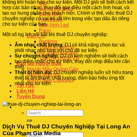
không khí hoàn hảo cho sự kiện. Một DJ giỏi sẽ biết cách kết
cáo
hợp các bản nhạc, thay đổi giai điệu một cách linh hoạt, và
Bảng hiệu Mica
tạo sự hưng phấn cho khách mời. Chính vì thế, việc thuê DJ
Bảng hiệu
chuyên nghiệp có vai trò rất lớn trong việc tạo dấu ấn riêng
Aluminium
cho sự kiện của bạn.
Màn hình Led
Pano
Một số lợi ích nổi bật khi thuê DJ chuyên nghiệp:
Báo Chí
Booking
Âm nhạc chất lượng
: DJ có khả năng chọn lọc và
Trang tin điện tử
phối nhạc phù hợp với chủ đề sự kiện.
Ấn phẩm 4Beauty
Sự chuyên nghiệp
: DJ có kinh nghiệm sẽ biết cách
Tạp chí VHDN VN
tạo điểm nhấn cho sự kiện, thay đổi nhịp điệu khi cần
Đào tạo người mẫu
thiết.
Người Mẫu Quảng Cáo
Thiết bị hiện đại
: DJ chuyên nghiệp luôn sở hữu trang
Người Mẫu Nhí
thiết bị âm thanh chất lượng, đảm bảo hiệu ứng tốt
Người Mẫu Catwalks
nhất cho sự kiện.
Tin Tức
Liên Hệ
Tuyển Dụng
Dịch Vụ Thuê DJ Chuyên Nghiệp Tại Long An
Của Phạm Gia Media