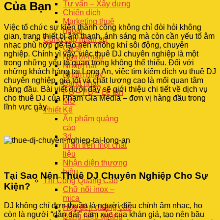
Của Bạn
Tư vấn – Xây dựng
Chiến dịch
Marketing thuê
Việc tổ chức sự kiện thành công không chỉ đòi hỏi không
ngoài
gian, trang thiết bị âm thanh, ánh sáng mà còn cần yếu tố âm
Cung cấp nhân sự
nhạc phù hợp để tạo nên không khí sôi động, chuyên
Ca sĩ
nghiệp. Chính vì vậy, việc thuê DJ chuyên nghiệp là một
Người mẫu
trong những yếu tố quan trọng không thể thiếu. Đối với
Nhóm hát
những khách hàng tại Long An, việc tìm kiếm dịch vụ thuê DJ
Nhóm nhảy
chuyên nghiệp, giá tốt và chất lượng cao là mối quan tâm
Band nhạc
hàng đầu. Bài viết dưới đây sẽ giới thiệu chi tiết về dịch vụ
PG – PB – Lễ tân
cho thuê DJ của Phạm Gia Media – đơn vị hàng đầu trong
MC
lĩnh vực này.
Thiết Kế
Ấn phẩm quảng
cáo
3d
In ấn trên mọi chất
liệu
Nhận diện thương
hiệu
Tại Sao Nên Thuê DJ Chuyên Nghiệp Cho Sự
Thi Công Quảng Cáo
Kiện?
Chữ nổi inox –
mica
DJ không chỉ đơn thuần là người điều chỉnh âm nhạc, họ
Hộp đèn quảng cáo
còn là người “dẫn dắt” cảm xúc của khán giả, tạo nên bầu
Bảng hiệu quảng