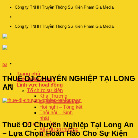
Skip
Công ty TNHH Truyền Thông Sự Kiện Phạm Gia Media
to
content
Công ty TNHH Truyền Thông Sự Kiện Phạm Gia Media
DJ
Trang chủ
THUÊ DJ CHUYÊN NGHIỆP TẠI LONG
Giới thiệu chung
Lĩnh vực hoạt động
AN
Tổ chức sự kiện
Khai Trương
Kỷ niệm thành lập
16
Hội nghị – Tổng kết
Th11
Thôi nôi – Sinh
nhật
Thuê DJ Chuyên Nghiệp Tại Long An
Truyền Thông
Xây dựng thương
– Lựa Chọn Hoàn Hảo Cho Sự Kiện
hiệu