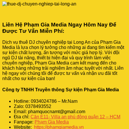
Liên Hệ Phạm Gia Media Ngay Hôm Nay Để
Được Tư Vấn Miễn Phí:
Dịch vụ thuê DJ chuyên nghiệp tại Long An của Phạm Gia
Media là lựa chọn lý tưởng cho những ai đang tìm kiếm một
sự kiện chất lượng, ấn tượng với mức giá hợp lý. Với đội
ngũ DJ tài năng, thiết bị hiện đại và quy trình làm việc
chuyên nghiệp, Phạm Gia Media cam kết mang đến cho
khách hàng những trải nghiệm âm nhạc tuyệt vời nhất. Liên
hệ ngay với chúng tôi để được tư vấn và nhận ưu đãi tốt
nhất cho sự kiện của bạn!
Công ty TNHH Truyền thông Sự kiện Phạm Gia Media
Hotline: 0934024786 – Mr.Nam
Zalo: 0378493552
Email: phamquocnamt@gmail.com
Địa chỉ:
Căn E11- Villa an phú đông quận 12 – HCM
Fanpage:
Phạm Gia Media
Website:
https://phamgiamedia.vn