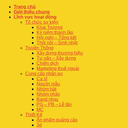
Trang chủ
Giới thiệu chung
Lĩnh vực hoạt động
Tổ chức sự kiện
Khai Trương
Kỷ niệm thành lập
Hội nghị – Tổng kết
Thôi nôi – Sinh nhật
Truyền Thông
Xây dựng thương hiệu
Tư vấn – Xây dựng
Chiến dịch
Marketing thuê ngoài
Cung cấp nhân sự
Ca sĩ
Người mẫu
Nhóm hát
Nhóm nhảy
Band nhạc
PG – PB – Lễ tân
MC
Thiết Kế
Ấn phẩm quảng cáo
3d