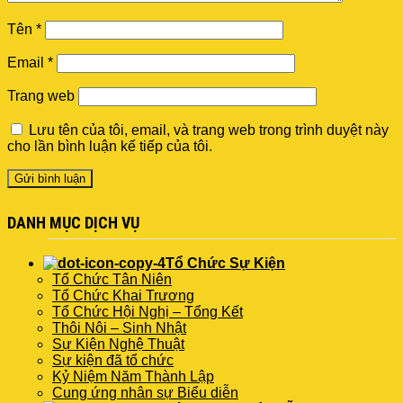
Tên
*
Email
*
Trang web
Lưu tên của tôi, email, và trang web trong trình duyệt này
cho lần bình luận kế tiếp của tôi.
DANH MỤC DỊCH VỤ
Tổ Chức Sự Kiện
Tổ Chức Tân Niên
Tổ Chức Khai Trương
Tổ Chức Hội Nghị – Tổng Kết
Thôi Nôi – Sinh Nhật
Sự Kiện Nghệ Thuật
Sự kiện đã tổ chức
Kỷ Niệm Năm Thành Lập
Cung ứng nhân sự Biểu diễn