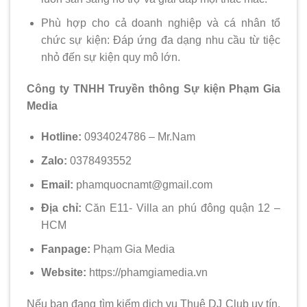
Phù hợp cho cả doanh nghiệp và cá nhân tổ
chức sự kiện: Đáp ứng đa dạng nhu cầu từ tiệc
nhỏ đến sự kiện quy mô lớn.
Công ty TNHH Truyền thông Sự kiện Phạm Gia
Media
Hotline:
0934024786 – Mr.Nam
Zalo:
0378493552
Email:
phamquocnamt@gmail.com
Địa chỉ:
Căn E11- Villa an phú đông quận 12 –
HCM
Fanpage:
Phạm Gia Media
Website:
https://phamgiamedia.vn
Nếu bạn đang tìm kiếm dịch vụ Thuê DJ Club uy tín,