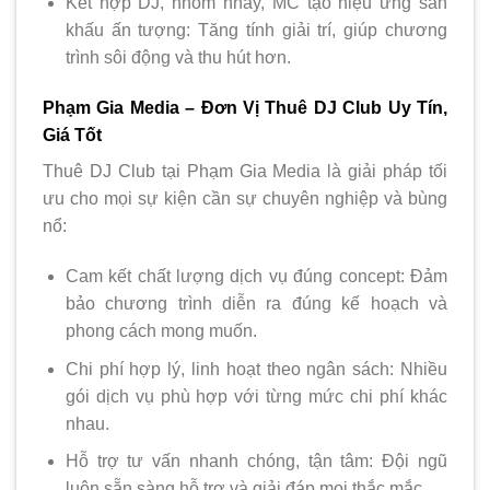
Kết hợp DJ, nhóm nhảy, MC tạo hiệu ứng sân
khấu ấn tượng: Tăng tính giải trí, giúp chương
trình sôi động và thu hút hơn.
Phạm Gia Media – Đơn Vị Thuê DJ Club Uy Tín,
Giá Tốt
Thuê DJ Club tại Phạm Gia Media là giải pháp tối
ưu cho mọi sự kiện cần sự chuyên nghiệp và bùng
nổ:
Cam kết chất lượng dịch vụ đúng concept: Đảm
bảo chương trình diễn ra đúng kế hoạch và
phong cách mong muốn.
Chi phí hợp lý, linh hoạt theo ngân sách: Nhiều
gói dịch vụ phù hợp với từng mức chi phí khác
nhau.
Hỗ trợ tư vấn nhanh chóng, tận tâm: Đội ngũ
luôn sẵn sàng hỗ trợ và giải đáp mọi thắc mắc.