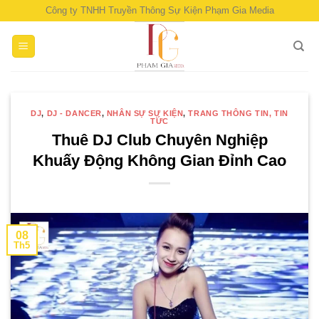
Skip
Công ty TNHH Truyền Thông Sự Kiện Phạm Gia Media
to
content
DJ
,
DJ - DANCER
,
NHÂN SỰ SỰ KIỆN
,
TRANG THÔNG TIN, TIN
TỨC
Thuê DJ Club Chuyên Nghiệp
Khuấy Động Không Gian Đỉnh Cao
08
Th5