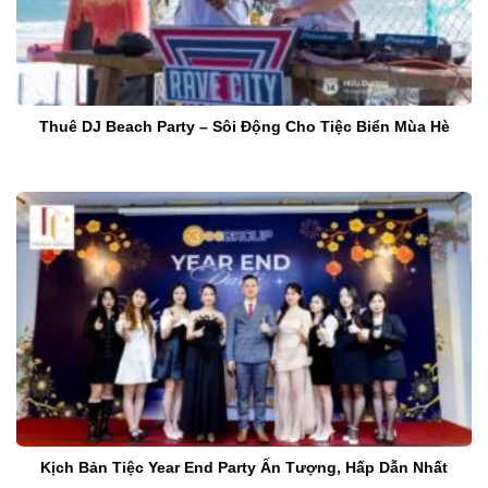
Thuê DJ Beach Party – Sôi Động Cho Tiệc Biển Mùa Hè
Kịch Bản Tiệc Year End Party Ấn Tượng, Hấp Dẫn Nhất