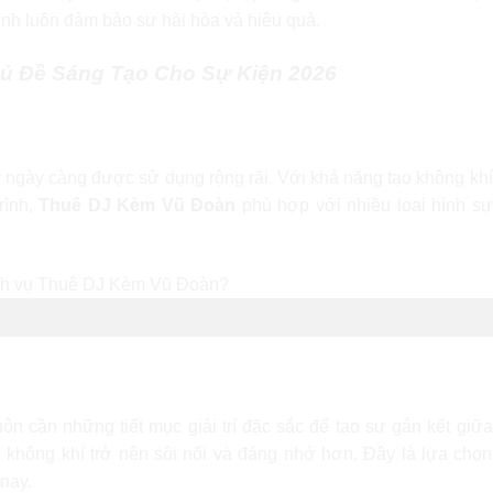
nh luôn đảm bảo sự hài hòa và hiệu quả.
hủ Đề Sáng Tạo Cho Sự Kiện 2026
chọn dịch vụ Thuê DJ Kèm Vũ Đoàn?
 ngày càng được sử dụng rộng rãi. Với khả năng tạo không khí
rình,
Thuê DJ Kèm Vũ Đoàn
phù hợp với nhiều loại hình sự
 nên lựa chọn dịch vụ Thuê DJ Kèm Vũ Đoàn?
oanh nghiệp
ôn cần những tiết mục giải trí đặc sắc để tạo sự gắn kết giữa
 không khí trở nên sôi nổi và đáng nhớ hơn. Đây là lựa chọn
nay.