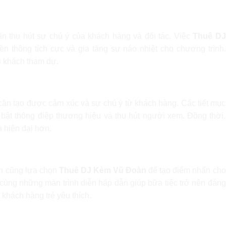
n thu hút sự chú ý của khách hàng và đối tác. Việc
Thuê DJ
ền thông tích cực và gia tăng sự náo nhiệt cho chương trình.
i khách tham dự.
g hiệu
cần tạo được cảm xúc và sự chú ý từ khách hàng. Các tiết mục
 bật thông điệp thương hiệu và thu hút người xem. Đồng thời,
 hiện đại hơn.
 cá nhân
ân cũng lựa chọn
Thuê DJ Kèm Vũ Đoàn
để tạo điểm nhấn cho
cùng những màn trình diễn hấp dẫn giúp bữa tiệc trở nên đáng
khách hàng trẻ yêu thích.
ia Media cung cấp dịch vụ cho thuê DJ kèm Vũ