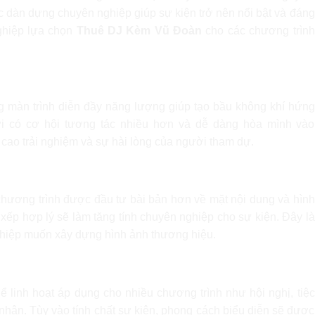
c dàn dựng chuyên nghiệp giúp sự kiện trở nên nổi bật và đáng
ghiệp lựa chọn
Thuê DJ Kèm Vũ Đoàn
cho các chương trình
i khách mời
 màn trình diễn đầy năng lượng giúp tạo bầu không khí hứng
i có cơ hội tương tác nhiều hơn và dễ dàng hòa mình vào
cao trải nghiệm và sự hài lòng của người tham dự.
ệp của chương trình
chương trình được đầu tư bài bản hơn về mặt nội dung và hình
 xếp hợp lý sẽ làm tăng tính chuyên nghiệp cho sự kiện. Đây là
nghiệp muốn xây dựng hình ảnh thương hiệu.
kiện khác nhau
ể linh hoạt áp dụng cho nhiều chương trình như hội nghị, tiệc
 nhân. Tùy vào tính chất sự kiện, phong cách biểu diễn sẽ được