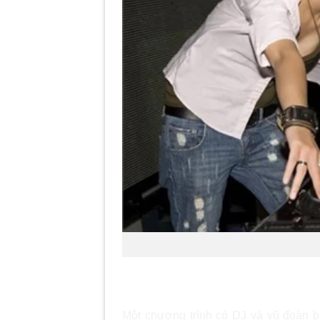
Thuê DJ Kèm Vũ Đ
Tăng sức hút và tạo điểm nhấn
Một chương trình có DJ và vũ đoàn b