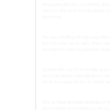
những phút đầu tiên. Các tiết mục đượ
nhớ hơn. Đây là lý do nhiều doanh n
quan trọng.
Khuấy động không khí và kết nố
Âm nhạc sôi động kết hợp cùng những
khởi cho toàn bộ sự kiện. Khách mờ
chương trình. Điều này góp phần nâng 
Nâng cao hình ảnh chuyên nghi
Sự xuất hiện của DJ và vũ đoàn giúp 
thức. Các tiết mục biểu diễn được sắp
yếu tố quan trọng đối với các doanh 
Phù hợp với nhiều loại hình sự 
Dịch vụ
Thuê DJ Kèm Vũ Đoàn
có th
doanh nghiệp, khai trương hay tiệc cá