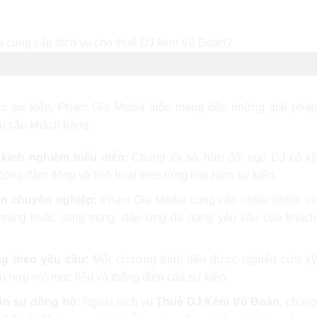
Gia Media cung cấp dịch vụ cho thuê DJ kèm Vũ Đoàn?
hức sự kiện, Phạm Gia Media luôn mang đến những giải pháp
u cầu khách hàng.
kinh nghiệm biểu diễn:
Chúng tôi sở hữu đội ngũ DJ có kỹ
động đám đông và linh hoạt theo từng loại hình sự kiện.
ễn chuyên nghiệp:
Phạm Gia Media cung cấp nhiều nhóm vũ
ẻ trung hoặc sang trọng, đáp ứng đa dạng yêu cầu của khách
g theo yêu cầu:
Mỗi chương trình đều được nghiên cứu kỹ
ù hợp với mục tiêu và thông điệp của sự kiện.
ân sự đồng bộ:
Ngoài dịch vụ
Thuê DJ Kèm Vũ Đoàn
, chúng