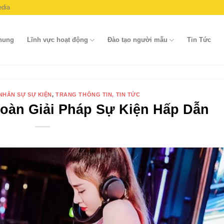
dia
chung
Lĩnh vực hoạt động
Đào tạo người mẫu
Tin Tức
NHÂN SỰ SỰ KIỆN
,
TRANG THÔNG TIN, TIN TỨC
oàn Giải Pháp Sự Kiện Hấp Dẫn