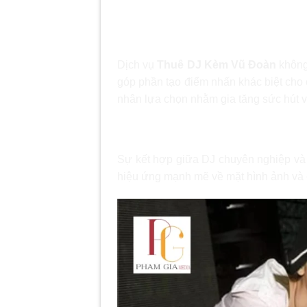
Dịch Vụ Thuê DJ Kèm
Sự Kiện Sôi Động
Dịch vụ
Thuê DJ Kèm Vũ Đoàn
không
góp phần tạo điểm nhấn khác biệt cho 
nhân lựa chọn nhằm gia tăng sức hút v
Thuê DJ Kèm Vũ Đoàn mang lạ
Sự kết hợp giữa DJ chuyên nghiệp và 
hiệu ứng mạnh mẽ về mặt hình ảnh và