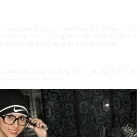
 Vũ Đoàn – Lựa Chọn Hoàn Hảo Cho
 chỉ mang đến những màn trình diễn âm nhạc sôi động mà còn
chương trình. Đây là giải pháp được nhiều doanh nghiệp và cá
à nâng cao chất lượng trải nghiệm cho khách tham dự.
i những giá trị gì cho sự kiện?
vũ đoàn biểu diễn giúp chương trình trở nên hấp dẫn hơn, tạo
 cảm xúc cho người tham dự.