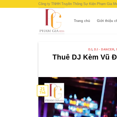
Skip
Công ty TNHH Truyền Thông Sự Kiện Phạm Gia Me
to
content
Trang chủ
Giới thiệu 
DJ
,
DJ - DANCER
,
Thuê DJ Kèm Vũ Đ
21
Th6