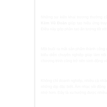
Lễ khai trương, khánh thành
Những sự kiện khai trương thường cầ
Kèm Vũ Đoàn
giúp tạo hiệu ứng truy
Điều này góp phần tạo ấn tượng tốt vớ
Sự kiện ra mắt sản phẩm, thươn
Một buổi ra mắt sản phẩm thành công 
biểu diễn chuyên nghiệp giúp làm nổi
chương trình cũng trở nên sinh động và
Tiệc cưới, sinh nhật và sự kiện
Không chỉ doanh nghiệp, nhiều cá nh
những dịp đặc biệt. Âm nhạc sôi động 
nhớ hơn. Đây là xu hướng được nhiều 
Vì sao nên lựa chọn Phạm G