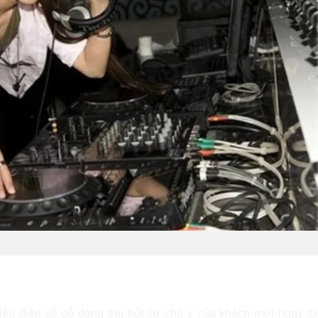
oàn mang lại những giá trị gì cho sự kiện?
iểu diễn sẽ dễ dàng thu hút sự chú ý của khách mời ngay từ