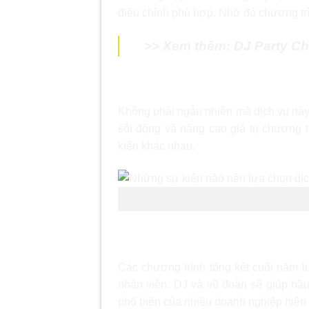
điều chỉnh phù hợp. Nhờ đó chương trì
>> Xem thêm:
DJ Party C
Những sự kiện nào nên lựa 
Không phải ngẫu nhiên mà dịch vụ này
sôi động và nâng cao giá trị chương t
kiện khác nhau.
Những sự kiện nào
Tiệc tất niên, Year End Party d
Các chương trình tổng kết cuối năm lu
nhân viên. DJ và vũ đoàn sẽ giúp bầu
phổ biến của nhiều doanh nghiệp hiện 