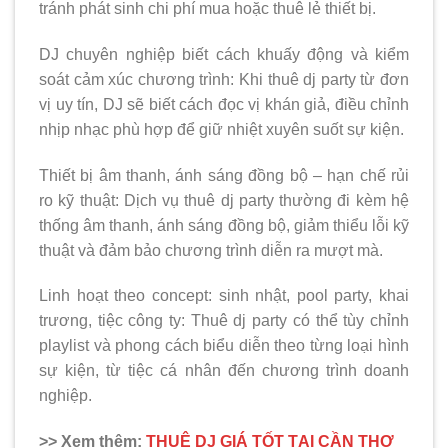
tránh phát sinh chi phí mua hoặc thuê lẻ thiết bị.
DJ chuyên nghiệp biết cách khuấy động và kiểm
soát cảm xúc chương trình: Khi thuê dj party từ đơn
vị uy tín, DJ sẽ biết cách đọc vị khán giả, điều chỉnh
nhịp nhạc phù hợp để giữ nhiệt xuyên suốt sự kiện.
Thiết bị âm thanh, ánh sáng đồng bộ – hạn chế rủi
ro kỹ thuật: Dịch vụ thuê dj party thường đi kèm hệ
thống âm thanh, ánh sáng đồng bộ, giảm thiểu lỗi kỹ
thuật và đảm bảo chương trình diễn ra mượt mà.
Linh hoạt theo concept: sinh nhật, pool party, khai
trương, tiệc công ty: Thuê dj party có thể tùy chỉnh
playlist và phong cách biểu diễn theo từng loại hình
sự kiện, từ tiệc cá nhân đến chương trình doanh
nghiệp.
>> Xem thêm:
THUÊ DJ GIÁ TỐT TẠI CẦN THƠ