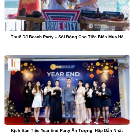
Thuê DJ Beach Party – Sôi Động Cho Tiệc Biển Mùa Hè
Kịch Bản Tiệc Year End Party Ấn Tượng, Hấp Dẫn Nhất