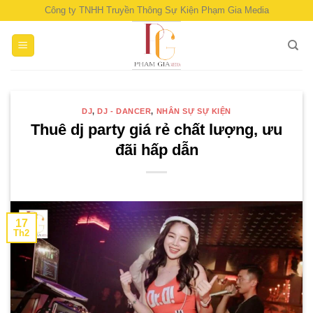
Skip
Công ty TNHH Truyền Thông Sự Kiện Phạm Gia Media
to
content
DJ
,
DJ - DANCER
,
NHÂN SỰ SỰ KIỆN
Thuê dj party giá rẻ chất lượng, ưu
đãi hấp dẫn
17
Th2