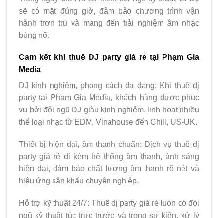
sẽ có mặt đúng giờ, đảm bảo chương trình vận
hành trơn tru và mang đến trải nghiệm âm nhạc
bùng nổ.
Cam kết khi thuê DJ party giá rẻ tại Phạm Gia
Media
DJ kinh nghiệm, phong cách đa dạng: Khi thuê dj
party tại Phạm Gia Media, khách hàng được phục
vụ bởi đội ngũ DJ giàu kinh nghiệm, linh hoạt nhiều
thể loại nhạc từ EDM, Vinahouse đến Chill, US-UK.
Thiết bị hiện đại, âm thanh chuẩn: Dịch vụ thuê dj
party giá rẻ đi kèm hệ thống âm thanh, ánh sáng
hiện đại, đảm bảo chất lượng âm thanh rõ nét và
hiệu ứng sân khấu chuyên nghiệp.
Hỗ trợ kỹ thuật 24/7: Thuê dj party giá rẻ luôn có đội
ngũ kỹ thuật túc trực trước và trong sự kiện, xử lý