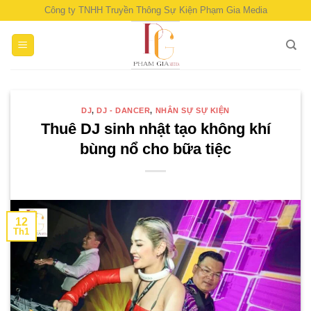
Skip
Công ty TNHH Truyền Thông Sự Kiện Phạm Gia Media
to
content
DJ
,
DJ - DANCER
,
NHÂN SỰ SỰ KIỆN
Thuê DJ sinh nhật tạo không khí
bùng nổ cho bữa tiệc
12
Th1