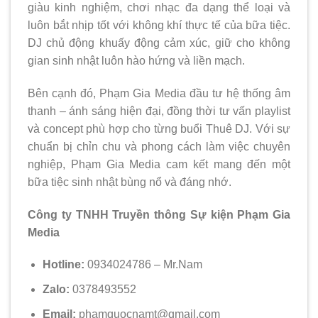
giàu kinh nghiệm, chơi nhạc đa dạng thể loại và
luôn bắt nhịp tốt với không khí thực tế của bữa tiệc.
DJ chủ động khuấy động cảm xúc, giữ cho không
gian sinh nhật luôn hào hứng và liền mạch.
Bên cạnh đó, Phạm Gia Media đầu tư hệ thống âm
thanh – ánh sáng hiện đại, đồng thời tư vấn playlist
và concept phù hợp cho từng buổi Thuê DJ. Với sự
chuẩn bị chỉn chu và phong cách làm việc chuyên
nghiệp, Phạm Gia Media cam kết mang đến một
bữa tiệc sinh nhật bùng nổ và đáng nhớ.
Công ty TNHH Truyền thông Sự kiện Phạm Gia
Media
Hotline:
0934024786 – Mr.Nam
Zalo:
0378493552
Email:
phamquocnamt@gmail.com