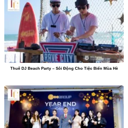
Thuê DJ Beach Party – Sôi Động Cho Tiệc Biển Mùa Hè