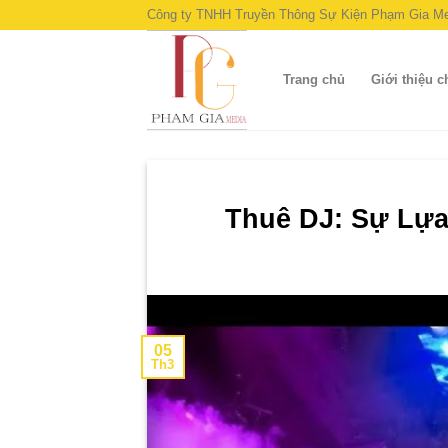
Skip
Công ty TNHH Truyền Thông Sự Kiện Phạm Gia Me
to
content
Trang chủ
Giới thiệu 
Thuê DJ: Sự Lự
05
Th3