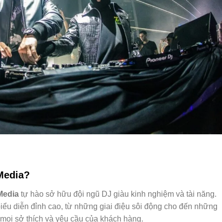
Media?
Media
tự hào sở hữu đội ngũ DJ giàu kinh nghiệm và tài năng.
ểu diễn đỉnh cao, từ những giai điệu sôi động cho đến những
 mọi sở thích và yêu cầu của khách hàng.