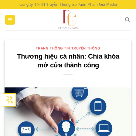
Skip
Công ty TNHH Truyền Thông Sự Kiện Phạm Gia Media
to
content
TRANG THÔNG TIN TRUYỀN THÔNG
Thương hiệu cá nhân: Chìa khóa
mở cửa thành công
15
Th4