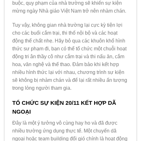
buộc, quy phạm của nhà trường sẽ khiến sự kiện
mừng ngày Nhà giáo Việt Nam trở nên nhàm chán.
Tuy vậy, không gian nhà trường lại cực kỳ tiện lợi
cho các buổi cắm trại, thi thố nội bộ và các hoạt
động thể chất nhẹ. Hãy bỏ qua các khuôn khổ hình
thức sư phạm đi, bạn có thể tổ chức một chuỗi hoạt
động tri ân thầy cô như cắm trại và thi nấu ăn, cắm
hoa, văn nghệ và thể thao. Đảm bảo khi kết hợp
nhiều hình thức lại với nhau, chương trình sự kiện
sẽ không bị nhàm chán và để lại rất nhiều ấn tượng
trong lòng người tham gia.
TỔ CHỨC SỰ KIỆN 20/11 KẾT HỢP DÃ
NGOẠI
Đây là một ý tưởng vô cùng hay ho và đã được
nhiều trường ứng dụng thực tế. Một chuyến dã
ngoại hoặc team building đổi gió chính là hoạt động