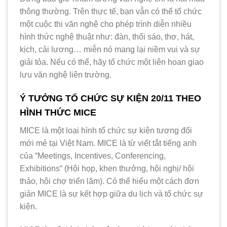
thông thường. Trên thực tế, bạn vẫn có thể tổ chức
một cuộc thi văn nghệ cho phép trình diễn nhiều
hình thức nghệ thuật như: đàn, thổi sáo, thơ, hát,
kịch, cải lương… miễn nó mang lại niềm vui và sự
giải tỏa. Nếu có thể, hãy tổ chức một liên hoan giao
lưu văn nghệ liên trường.
Ý TƯỞNG TỔ CHỨC SỰ KIỆN 20/11 THEO
HÌNH THỨC MICE
MICE là một loại hình tổ chức sự kiện tương đối
mới mẻ tại Việt Nam. MICE là từ viết tắt tiếng anh
của “Meetings, Incentives, Conferencing,
Exhibitions“ (Hội họp, khen thưởng, hội nghị/ hội
thảo, hội chợ triển lãm). Có thể hiểu một cách đơn
giản MICE là sự kết hợp giữa du lịch và tổ chức sự
kiện.