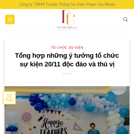
Skip
Công ty TNHH Truyền Thông Sự Kiện Phạm Gia Media
to
content
TỔ CHỨC SỰ KIỆN
Tổng hợp những ý tưởng tổ chức
sự kiện 20/11 độc đáo và thú vị
12
Th11