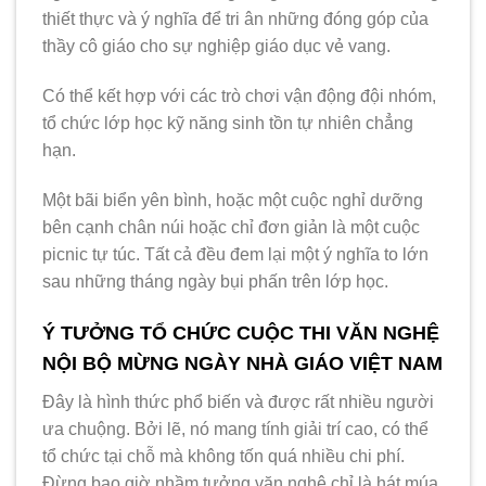
thiết thực và ý nghĩa để tri ân những đóng góp của
thầy cô giáo cho sự nghiệp giáo dục vẻ vang.
Có thể kết hợp với các trò chơi vận động đội nhóm,
tổ chức lớp học kỹ năng sinh tồn tự nhiên chẳng
hạn.
Một bãi biển yên bình, hoặc một cuộc nghỉ dưỡng
bên cạnh chân núi hoặc chỉ đơn giản là một cuộc
picnic tự túc. Tất cả đều đem lại một ý nghĩa to lớn
sau những tháng ngày bụi phấn trên lớp học.
Ý TƯỞNG TỔ CHỨC CUỘC THI VĂN NGHỆ
NỘI BỘ MỪNG NGÀY NHÀ GIÁO VIỆT NAM
Đây là hình thức phổ biến và được rất nhiều người
ưa chuộng. Bởi lẽ, nó mang tính giải trí cao, có thể
tổ chức tại chỗ mà không tốn quá nhiều chi phí.
Đừng bao giờ nhầm tưởng văn nghệ chỉ là hát múa