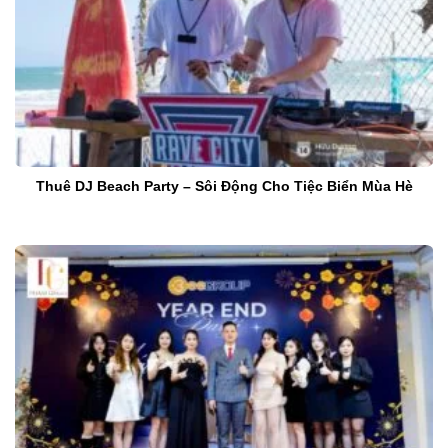
Thuê DJ Beach Party – Sôi Động Cho Tiệc Biển Mùa Hè