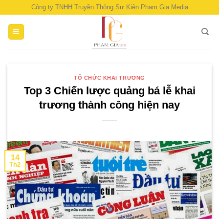
Skip
Công ty TNHH Truyền Thông Sự Kiện Phạm Gia Media
to
content
TỔ CHỨC KHAI TRƯƠNG
Top 3 Chiến lược quảng bá lễ khai
trương thành công hiện nay
14
Th2