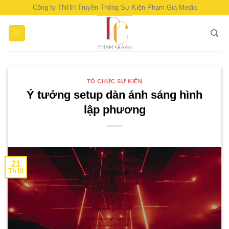
Skip
Công ty TNHH Truyền Thông Sự Kiện Phạm Gia Media
to
content
TỔ CHỨC SỰ KIỆN
Ý tưởng setup dàn ánh sáng hình
lập phương
21
Th10