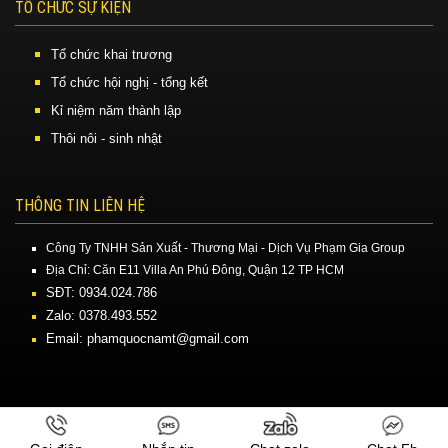
TỔ CHỨC SỰ KIỆN
Tổ chức khai trương
Tổ chức hội nghị - tổng kết
Kỉ niệm năm thành lập
Thôi nôi - sinh nhật
THÔNG TIN LIÊN HỆ
Công Ty TNHH Sản Xuất - Thương Mại - Dịch Vụ Phạm Gia Group
Địa Chỉ: Căn E11 Villa An Phú Đông, Quận 12 TP HCM
SĐT: 0934.024.786
Zalo: 0378.493.552
Email: phamquocnamt@gmail.com
Công Ty TNHH Truyền Thông Sự Kiện Phạm Gia Media