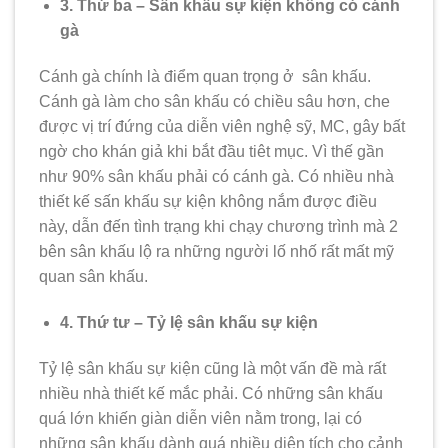
3. Thứ ba – Sân khấu sự kiện không có cánh
gà
Cánh gà chính là điểm quan trọng ở sân khấu.
Cánh gà làm cho sân khấu có chiều sâu hơn, che
được vị trí đứng của diễn viên nghệ sỹ, MC, gây bất
ngờ cho khán giả khi bắt đầu tiêt mục. Vì thế gần
như 90% sân khấu phải có cánh gà. Có nhiều nhà
thiết kế sấn khấu sự kiện không nắm được điều
này, dẫn đến tình trạng khi chạy chương trình mà 2
bên sân khấu lộ ra những người lố nhố rất mất mỹ
quan sân khấu.
4. Thứ tư – Tỷ lệ sân khấu sự kiện
Tỷ lệ sân khấu sự kiện cũng là một vấn đề mà rất
nhiều nhà thiết kế mắc phải. Có những sân khấu
quá lớn khiến giàn diễn viên nằm trong, lại có
những sân khấu dành quá nhiều diện tích cho cảnh