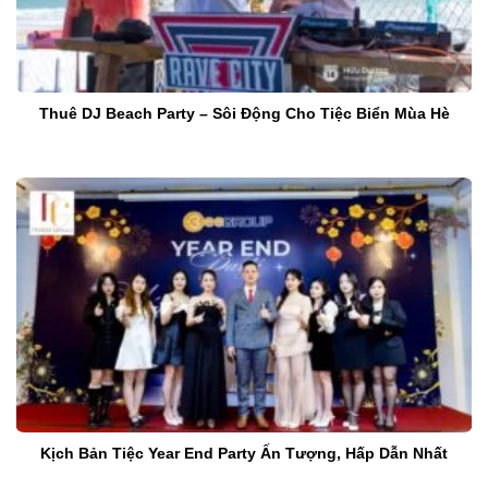
Thuê DJ Beach Party – Sôi Động Cho Tiệc Biển Mùa Hè
Kịch Bản Tiệc Year End Party Ấn Tượng, Hấp Dẫn Nhất