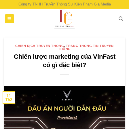
Skip
Công ty TNHH Truyền Thông Sự Kiện Phạm Gia Media
to
content
CHIẾN DỊCH TRUYỀN THÔNG
,
TRANG THÔNG TIN TRUYỀN
THÔNG
Chiến lược marketing của VinFast
có gì đặc biệt?
11
Th2