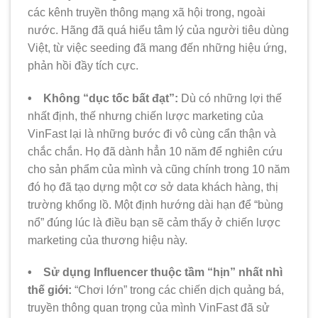
các kênh truyền thông mạng xã hội trong, ngoài
nước. Hãng đã quá hiểu tâm lý của người tiêu dùng
Việt, từ việc seeding đã mang đến những hiệu ứng,
phản hồi đầy tích cực.
• Không “dục tốc bất đạt”:
Dù có những lợi thế
nhất định, thế nhưng chiến lược marketing của
VinFast lại là những bước đi vô cùng cẩn thận và
chắc chắn. Họ đã dành hẳn 10 năm để nghiên cứu
cho sản phẩm của mình và cũng chính trong 10 năm
đó họ đã tạo dựng một cơ sở data khách hàng, thị
trường khổng lồ. Một định hướng dài hạn để “bùng
nổ” đúng lúc là điều bạn sẽ cảm thấy ở chiến lược
marketing của thương hiệu này.
• Sử dụng Influencer thuộc tầm “hịn” nhất nhì
thế giới:
“Chơi lớn” trong các chiến dịch quảng bá,
truyền thông quan trọng của mình VinFast đã sử