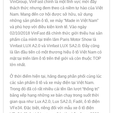
VinGroup, VinFast chính là một lĩnh vực mới đầy
thách thức nhưng đem theo cả niềm tự hào của Việt
Nam. Mang đến cơ hội được sở hữu, sử dụng
những sản phẩm ô tô, xe máy “Made in Việt Nam”
và phù hợp với điều kiện kinh tế. Vào ngày
02/10/2018 VinFast đã chính thức giới thiệu hai sản
phẩm của mình tại triển lãm Paris Motor Show là
Vinfast LUX A2.0 và Vinfast LUX SA2.0. Đây cũng
là lần đầu tiên có một thương hiệu ô tô Việt Nam có
mặt tại triển lãm ô tô trên thế giới và còn thuộc TOP
lớn nhất.
Ở thời điểm hiện tại, hãng đang phân phối cùng lúc
các sản phẩm ô tô và xe máy điện tại Việt Nam.
Trong đó đã có rất nhiều cái tên lần lượt “thống trị”
bảng xếp hạng những xe bán chạy trong suốt thời
gian qua như Lux A2.0, Lux SA2.0, Fadil, ô tô điện
VFe34. Đặc biệt, riêng đối với mẫu xe ô tô điện