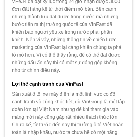
VFe34 đã đạt kỷ lục trong 24 giờ nhận được 3000
đơn đặt hàng kể từ thời điểm mở bán. Bên cạnh
những thành tựu đạt được trong nước mà những
bước tiến ra thị trường quốc tế của VinFast đã
khiến bao người yêu xe trong nước phải phấn
khích. Nên vì vậy, những thông tin về chiến lược
marketing của VinFast lại càng khiến chúng ta phải
tò mò hơn. Vì có thể thấy rằng, để có thể đạt được
những dấu ấn này thì có một sự đóng góp không
nhỏ từ chính điều này.
Lợi thế cạnh tranh của VinFast
Sản xuất ô tô, xe máy điện là một lĩnh vực có độ
cạnh tranh vô cùng khốc liệt, dù VinGroup là một tập
đoàn lớn tại Việt Nam nhưng để khi tham gia vào
mảng mới này cũng gặp rất nhiều thách thức lớn.
Chưa kể, từ trước đến nay thị trường ô tô Việt hoàn
toàn là nhập khẩu, nước ta chưa hề có một hãng