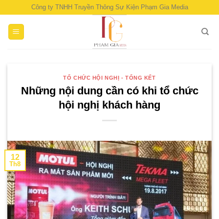
Skip
Công ty TNHH Truyền Thông Sự Kiện Phạm Gia Media
to
content
TỔ CHỨC HỘI NGHỊ - TỔNG KẾT
Những nội dung cần có khi tổ chức
hội nghị khách hàng
12
Th8