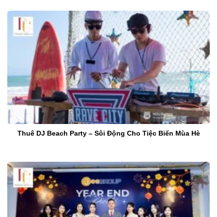
Thuê DJ Beach Party – Sôi Động Cho Tiệc Biển Mùa Hè