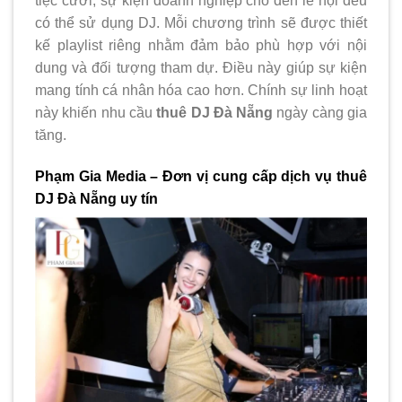
tiệc cưới, sự kiện doanh nghiệp cho đến lễ hội đều
có thể sử dụng DJ. Mỗi chương trình sẽ được thiết
kế playlist riêng nhằm đảm bảo phù hợp với nội
dung và đối tượng tham dự. Điều này giúp sự kiện
mang tính cá nhân hóa cao hơn. Chính sự linh hoạt
này khiến nhu cầu
thuê DJ Đà Nẵng
ngày càng gia
tăng.
Phạm Gia Media – Đơn vị cung cấp dịch vụ thuê
DJ Đà Nẵng uy tín