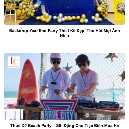
Backdrop Year End Party Thiết Kế Đẹp, Thu Hút Mọi Ánh
Nhìn
Thuê DJ Beach Party – Sôi Động Cho Tiệc Biển Mùa Hè