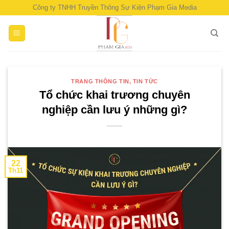
Skip
Công ty TNHH Truyền Thông Sự Kiện Phạm Gia Media
to
content
TRANG THÔNG TIN, TIN TỨC
Tổ chức khai trương chuyên
nghiệp cần lưu ý những gì?
22
Th11