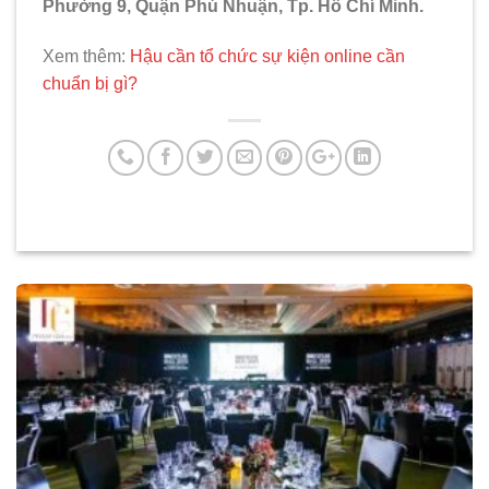
Phường 9, Quận Phú Nhuận, Tp. Hồ Chí Minh.
Xem thêm:
Hậu cần tổ chức sự kiện online cần
chuẩn bị gì?