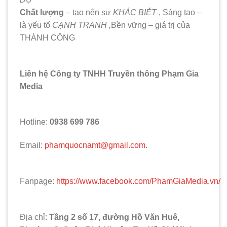
Chất lượng
– tạo nên sự
KHÁC BIỆT
, Sáng tạo –
là yếu tố
CẠNH TRANH ,
Bền vững – giá trị của
THÀNH CÔNG
Liên hệ Công ty TNHH Truyền thông Phạm Gia
Media
Hotline:
0938 699 786
Email:
phamquocnamt@gmail.com
.
Fanpage:
https://www.facebook.com/PhamGiaMedia.vn/
Địa chỉ:
Tầng 2 số 17, đường Hồ Văn Huê,