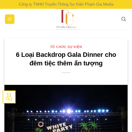
Skip
Công ty TNHH Truyền Thông Sự Kiện Phạm Gia Media
to
content
TỔ CHỨC SỰ KIỆN
6 Loại Backdrop Gala Dinner cho
đêm tiệc thêm ấn tượng
11
Th3