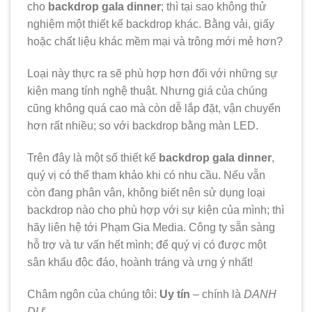
cho
backdrop gala dinner
; thì tại sao không thử
nghiệm một thiết kế backdrop khác. Bằng vải, giấy
hoặc chất liệu khác mềm mại và trông mới mẻ hơn?
Loại này thực ra sẽ phù hợp hơn đối với những sự
kiện mang tính nghệ thuật. Nhưng giá của chúng
cũng không quá cao mà còn dễ lắp đặt, vận chuyển
hơn rất nhiều; so với backdrop bằng màn LED.
Trên đây là một số thiết kế
backdrop gala dinner
,
quý vị có thể tham khảo khi có nhu cầu. Nếu vẫn
còn đang phân vân, không biết nên sử dụng loại
backdrop nào cho phù hợp với sự kiện của mình; thì
hãy liên hệ tới Phạm Gia Media. Công ty sẵn sàng
hỗ trợ và tư vấn hết mình; để quý vị có được một
sân khấu độc đáo, hoành tráng và ưng ý nhất!
Châm ngôn của chúng tôi:
Uy tín
– chính là
DANH
DỰ