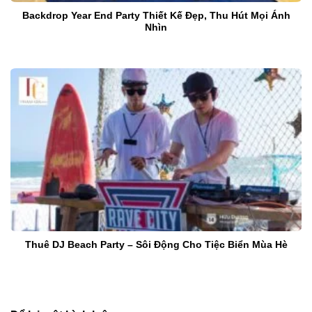
Backdrop Year End Party Thiết Kế Đẹp, Thu Hút Mọi Ánh
Nhìn
Thuê DJ Beach Party – Sôi Động Cho Tiệc Biển Mùa Hè