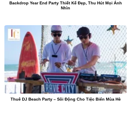
Backdrop Year End Party Thiết Kế Đẹp, Thu Hút Mọi Ánh
Nhìn
Thuê DJ Beach Party – Sôi Động Cho Tiệc Biển Mùa Hè