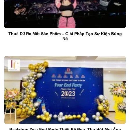
Thuê DJ Ra Mắt Sản Phẩm – Giải Pháp Tạo Sự Kiện Bùng
Nổ
Backdrop Year End Party Thiết Kế Đẹp, Thu Hút Mọi Ánh