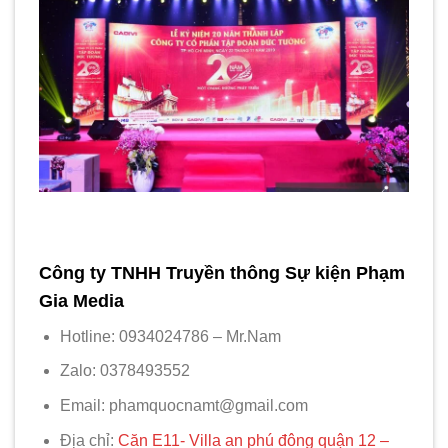
Công ty TNHH Truyền thông Sự kiện Phạm
Gia Media
Hotline: 0934024786 – Mr.Nam
Zalo: 0378493552
Email: phamquocnamt@gmail.com
Địa chỉ:
Căn E11- Villa an phú đông quận 12 –