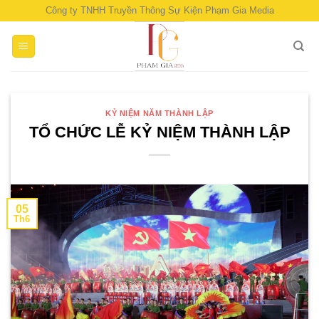
Skip
Công ty TNHH Truyền Thông Sự Kiện Phạm Gia Media
to
content
KỶ NIỆM NĂM THÀNH LẬP
TỔ CHỨC LỄ KỶ NIỆM THÀNH LẬP
05
Th6