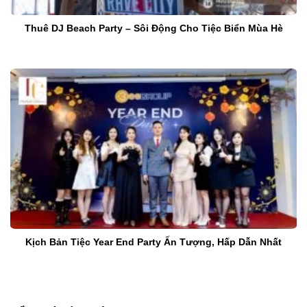
Thuê DJ Beach Party – Sôi Động Cho Tiệc Biển Mùa Hè
Kịch Bản Tiệc Year End Party Ấn Tượng, Hấp Dẫn Nhất